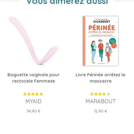
Vous aimerez aussi
Baguette vaginale pour
Livre Périnée arrêtez le
rectocèle Femmeze
massacre
MYAID
MARABOUT
Prix
Prix
34,90 €
12,90 €