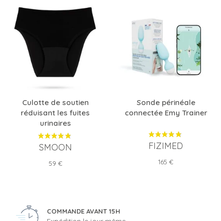
Culotte de soutien
Sonde périnéale
réduisant les fuites
connectée Emy Trainer
urinaires
FIZIMED
SMOON
Prix
165 €
Prix
59 €
COMMANDE AVANT 15H
Expédition le jour même