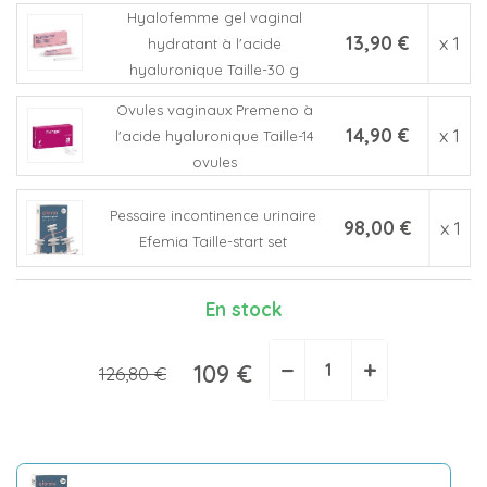
Hyalofemme gel vaginal
13,90 €
x 1
hydratant à l'acide
hyaluronique Taille-30 g
Ovules vaginaux Premeno à
14,90 €
x 1
l'acide hyaluronique Taille-14
ovules
Pessaire incontinence urinaire
98,00 €
x 1
Efemia Taille-start set
En stock
−
+
109 €
126,80 €