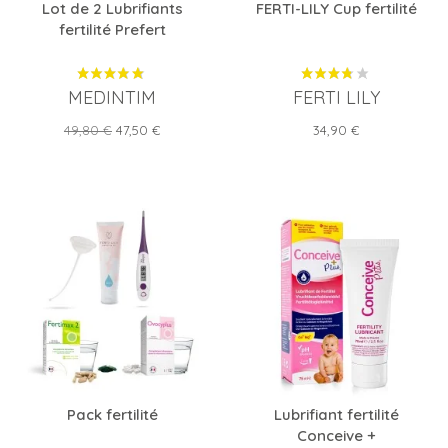
Lot de 2 Lubrifiants
FERTI-LILY Cup fertilité
fertilité Prefert
MEDINTIM
FERTI LILY
Prix
Prix
Prix
49,80 €
47,50 €
34,90 €
de
base
Pack fertilité
Lubrifiant fertilité
Conceive +