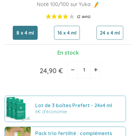
Noté 100/100 sur Yuka
8 x 4 ml
16 x 4 ml
24 x 4 ml
En stock
(2 avis)
−
+
24,90 €
Lot de 3 boîtes Prefert - 24x4 ml
6€ d'économie
Pack trio fertilité : compléments