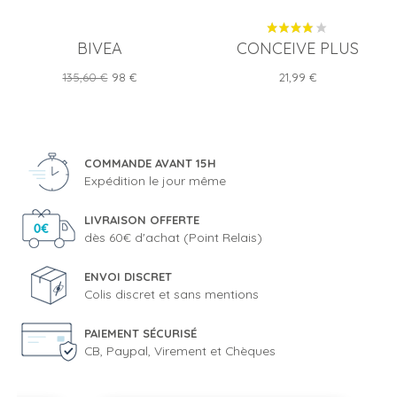
BIVEA
CONCEIVE PLUS
Prix
Prix
Prix
135,60 €
98 €
21,99 €
de
base
COMMANDE AVANT 15H
Expédition le jour même
LIVRAISON OFFERTE
dès 60€ d'achat (Point Relais)
ENVOI DISCRET
Colis discret et sans mentions
PAIEMENT SÉCURISÉ
CB, Paypal, Virement et Chèques