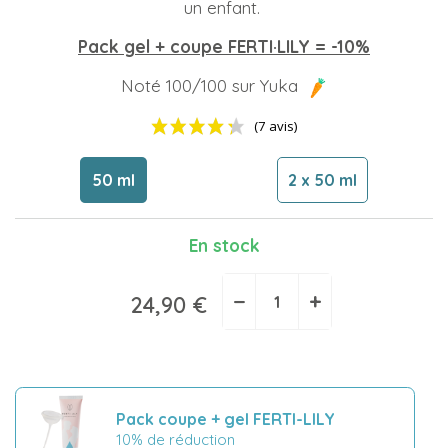
un enfant.
Pack gel + coupe FERTI·LILY = -10%
Noté 100/100 sur Yuka
50 ml
2 x 50 ml
En stock
−
+
24,90 €
(7 avis)
Pack coupe + gel FERTI-LILY
10% de réduction