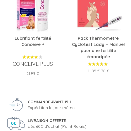
Lubrifiant fertilité
Pack Thermomètre
Conceive +
Cyclotest Lady + Manuel
pour une fertilité
émancipée
CONCEIVE PLUS
Prix
Prix
41,85 €
38 €
Prix
21,99 €
de
base
COMMANDE AVANT 15H
Expédition le jour même
LIVRAISON OFFERTE
dès 60€ d'achat (Point Relais)