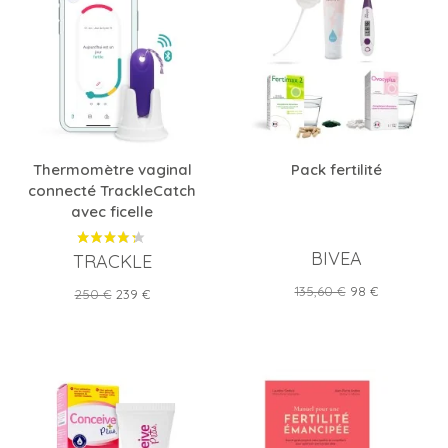
Thermomètre vaginal
Pack fertilité
connecté TrackleCatch
avec ficelle
BIVEA
TRACKLE
Prix
Prix
135,60 €
98 €
Prix
Prix
250 €
239 €
de
de
base
base