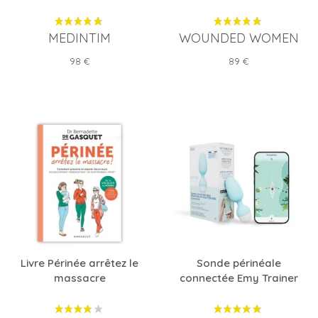
MEDINTIM
WOUNDED WOMEN
Prix
Prix
98 €
89 €
Livre Périnée arrêtez le
Sonde périnéale
massacre
connectée Emy Trainer