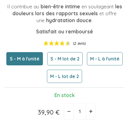
Il contribue au
bien-être intime
en soulageant
les
douleurs lors des rapports sexuels
et offre
une
hydratation douce
.
Satisfait ou remboursé
S - M à l'unité
S - M lot de 2
M - L à l'unité
M - L lot de 2
En stock
(2 avis)
−
+
39,90 €