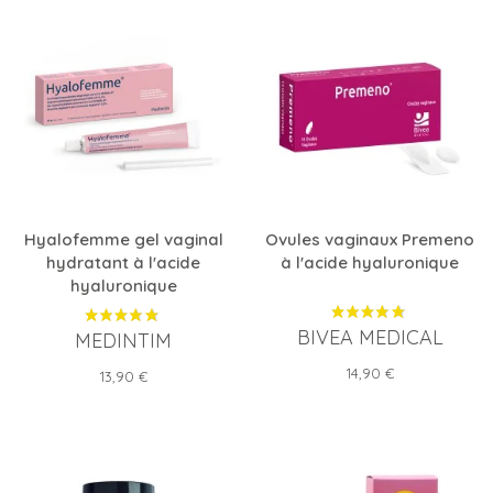
Hyalofemme gel vaginal
Ovules vaginaux Premeno
hydratant à l'acide
à l'acide hyaluronique
hyaluronique
BIVEA MEDICAL
MEDINTIM
Prix
14,90 €
Prix
13,90 €