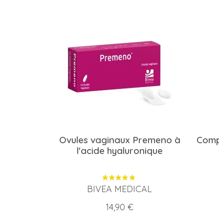
Ovules vaginaux Premeno à
Comp
l'acide hyaluronique
BIVEA MEDICAL
Prix
14,90 €