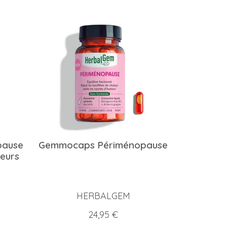
pause
Gemmocaps Périménopause
leurs
HERBALGEM
Prix
24,95 €