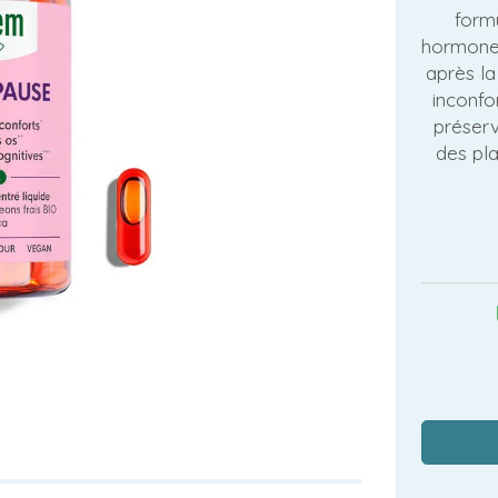
form
hormones
après la
inconfo
préserv
des pl