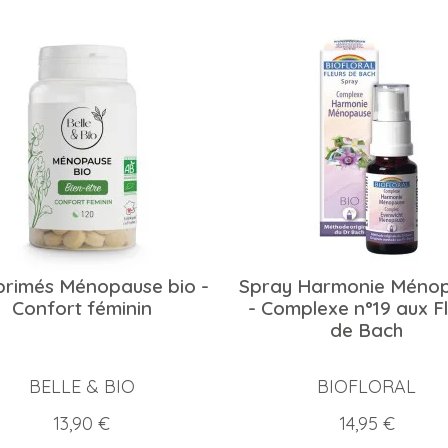
rimés Ménopause bio -
Spray Harmonie Méno
Confort féminin
- Complexe n°19 aux F
de Bach
BELLE & BIO
BIOFLORAL
Prix
Prix
13,90 €
14,95 €