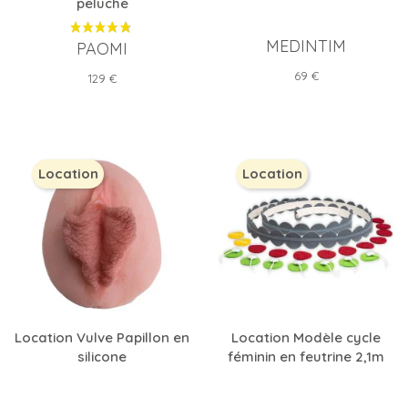
peluche
MEDINTIM
PAOMI
Prix
69 €
Prix
129 €
Location
Location
Location Vulve Papillon en
Location Modèle cycle
silicone
féminin en feutrine 2,1m