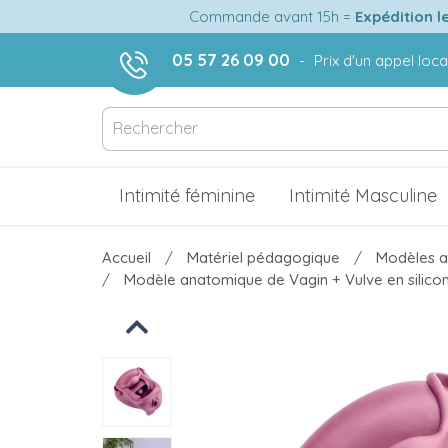
Commande avant 15h =
Expédition l
05 57 26 09 00
-
Prix d'un appel loca
play_circle_outline
Intimité féminine
Intimité Masculine
Accueil
Matériel pédagogique
Modèles a
Modèle anatomique de Vagin + Vulve en silico
Previous