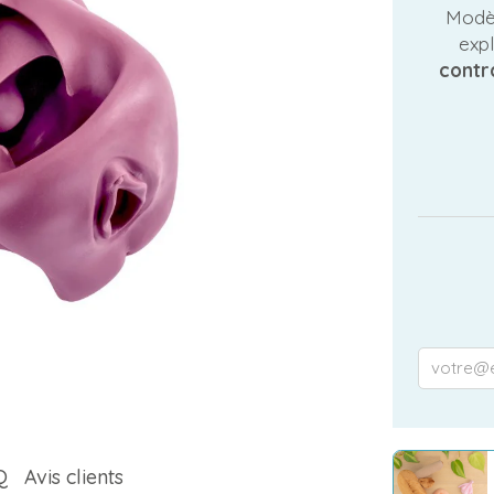
Modè
expl
contr
Q
Avis clients