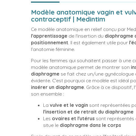
Modèle anatomique vagin et vul
contraceptif | Medintim
Ce modèle anatomique en relief conçu par Med
l'apprentissage
de l'insertion du
diaphragme 
play_circle_outline
positionnement
. Il est également utile pour
l'é
l'anatomie féminine.
Pour les femmes qui souhaitent passer à une c
modèle anatomique permet de montrer son
in
diaphragme
se fait chez un/une gynécologue 
évidente. C'est pourquoi ce modèle est idéal p
insérer un diaphragme
. Grâce à ce dispositif,
son ensemble :
La
vulve et le vagin
sont représentées po
l'insertion et de retrait du diaphragme
Les
ovaires et l'utérus
sont représentés 
situe le
diaphragme dans le corps