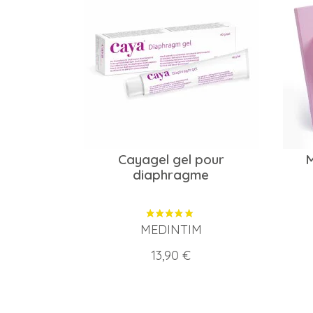
Cayagel gel pour
M
diaphragme
MEDINTIM
Prix
13,90 €