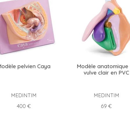
odèle pelvien Caya
Modèle anatomique
vulve clair en PVC
MEDINTIM
MEDINTIM
Prix
Prix
400 €
69 €