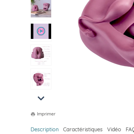
play_circle_outline
Next
Imprimer
print
Description
Caractéristiques
Vidéo
FA