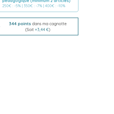
pédagogique (minimum 2 articles)
250€ : -5% | 350€ : -7% | 400€ : -10%
344
points
dans ma cagnotte
(Soit
+
3,44 €
)