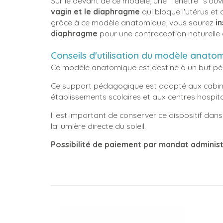
Sur le devant de ce modèle, une "fenêtre" s'ouv
vagin et le diaphragme
qui bloque l'utérus et 
grâce à ce modèle anatomique, vous saurez
in
diaphragme
pour une contraception naturelle 
Conseils d'utilisation du modèle anatom
Ce modèle anatomique est destiné à un but péd
Ce support pédagogique est adapté aux cabin
établissements scolaires et aux centres hospita
Il est important de conserver ce dispositif dans
la lumière directe du soleil.
Possibilité de paiement par mandat administr