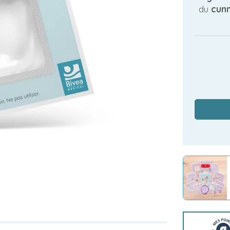
du
cunni