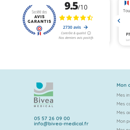
Mon 
Mes in
Mes 
Mes a
05 57 26 09 00
Mon p
info@bivea-medical.fr
Mes po