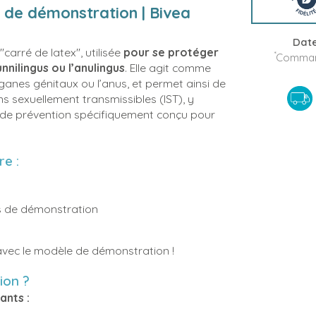
t de démonstration | Bivea
Date
carré de latex", utilisée
pour se protéger
*
Command
nnilingus ou l’anulingus
. Elle agit comme
ganes génitaux ou l’anus, et permet ainsi de
ns sexuellement transmissibles (IST), y
yen de prévention spécifiquement conçu pour
re :
ues de démonstration
 avec le modèle de démonstration !
ion ?
ants :