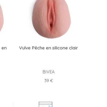
e en
Vulve Pêche en silicone clair
BIVEA
Prix
39 €