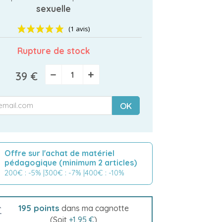
sexuelle
Rupture de stock
(1 avis)
−
+
39 €
OK
Offre sur l'achat de matériel
pédagogique (minimum 2 articles)
200€ : -5% |300€ : -7% |400€ : -10%
195
points
dans ma cagnotte
(Soit
+
1,95 €
)