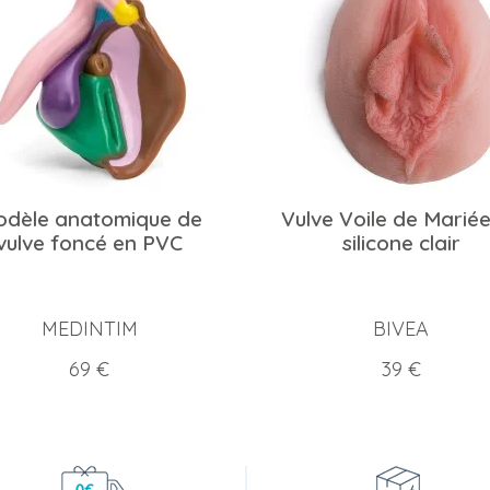
dèle anatomique de
Vulve Voile de Marié
vulve foncé en PVC
silicone clair
MEDINTIM
BIVEA
Prix
Prix
69 €
39 €