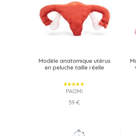
Modèle anatomique utérus
Mo
en peluche taille réelle
PAOMI
Prix
59 €