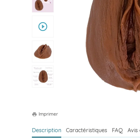
play_circle_outline
Imprimer
print
Description
Caractéristiques
FAQ
Avis 