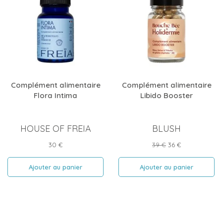
Complément alimentaire
Complément alimentaire
Flora Intima
Libido Booster
HOUSE OF FREIA
BLUSH
Prix
Prix
Prix
30 €
39 €
36 €
de
base
Ajouter au panier
Ajouter au panier