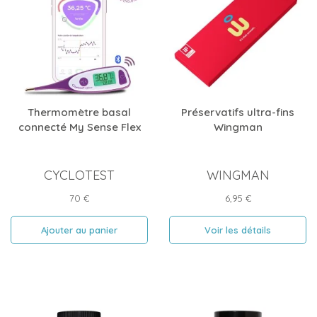
Thermomètre basal
Préservatifs ultra-fins
connecté My Sense Flex
Wingman
CYCLOTEST
WINGMAN
Prix
Prix
70 €
6,95 €
Ajouter au panier
Voir les détails