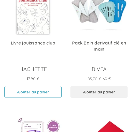
Livre jouissance club
Pack Bain dérivatif clé en
main
HACHETTE
BIVEA
Prix
Prix
Prix
17,90 €
83,70 €
60 €
de
base
Ajouter au panier
Ajouter au panier