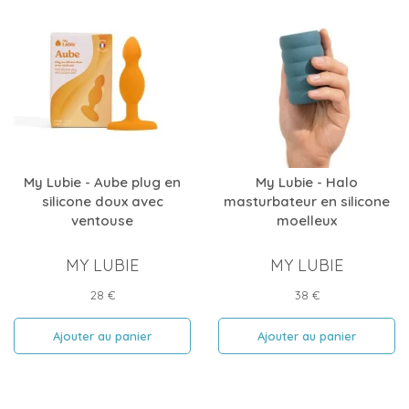
My Lubie - Aube plug en
My Lubie - Halo
silicone doux avec
masturbateur en silicone
ventouse
moelleux
MY LUBIE
MY LUBIE
Prix
Prix
28 €
38 €
Ajouter au panier
Ajouter au panier