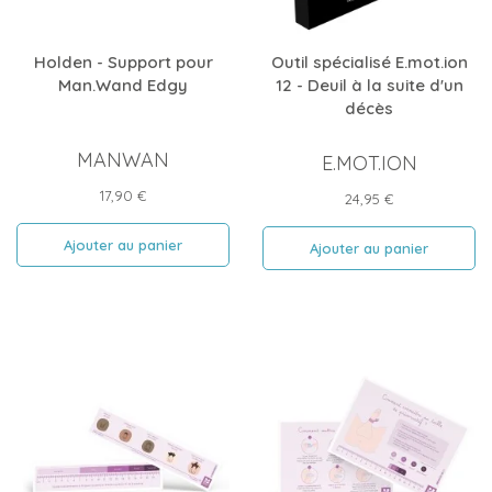
Holden - Support pour
Outil spécialisé E.mot.ion
Man.Wand Edgy
12 - Deuil à la suite d'un
décès
MANWAN
E.MOT.ION
Prix
17,90 €
Prix
24,95 €
Ajouter au panier
Ajouter au panier