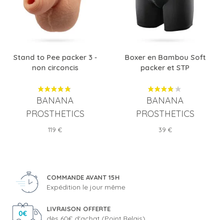
Stand to Pee packer 3 -
Boxer en Bambou Soft
non circoncis
packer et STP
BANANA
BANANA
PROSTHETICS
PROSTHETICS
Prix
Prix
119 €
39 €
COMMANDE AVANT 15H
Expédition le jour même
LIVRAISON OFFERTE
dès 60€ d'achat (Point Relais)