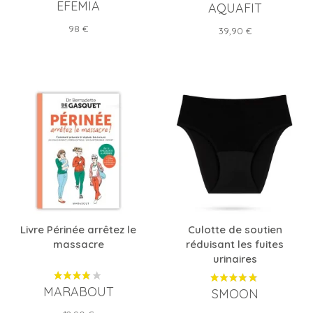
EFEMIA
AQUAFIT
Prix
98 €
Prix
39,90 €
Livre Périnée arrêtez le
Culotte de soutien
massacre
réduisant les fuites
urinaires
MARABOUT
SMOON