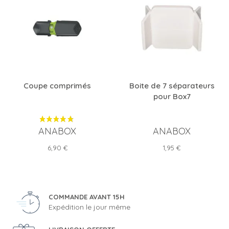
Coupe comprimés
Boite de 7 séparateurs
pour Box7
ANABOX
ANABOX
Prix
Prix
6,90 €
1,95 €
COMMANDE AVANT 15H
Expédition le jour même