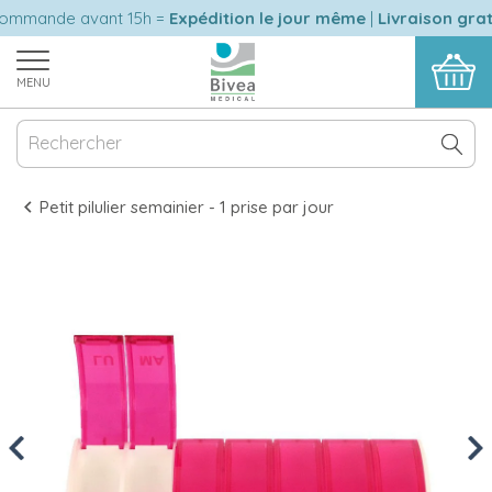
mande avant 15h =
Expédition le jour même
|
Livraison gratu
MENU
Petit pilulier semainier - 1 prise par jour
Previous
Nex