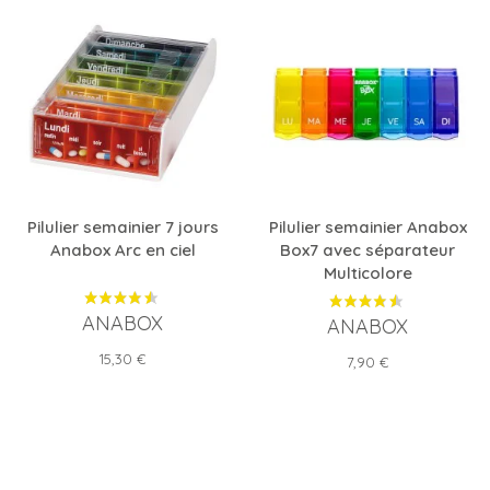
Pilulier semainier 7 jours
Pilulier semainier Anabox
Anabox Arc en ciel
Box7 avec séparateur
Multicolore
ANABOX
ANABOX
Prix
15,30 €
Prix
7,90 €