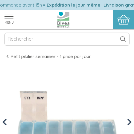
mmande avant 15h =
Expédition le jour même
|
Livraison gratu
MENU
Petit pilulier semainier - 1 prise par jour
Previous
Nex