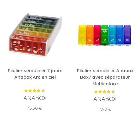
Pilulier semainier 7 jours
Pilulier semainier Anabox
Anabox Arc en ciel
Box7 avec séparateur
Multicolore
ANABOX
ANABOX
Prix
15,30 €
Prix
7,90 €