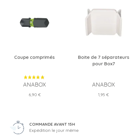
Coupe comprimés
Boite de 7 séparateurs
pour Box7
ANABOX
ANABOX
Prix
Prix
6,90 €
1,95 €
COMMANDE AVANT 15H
Expédition le jour même