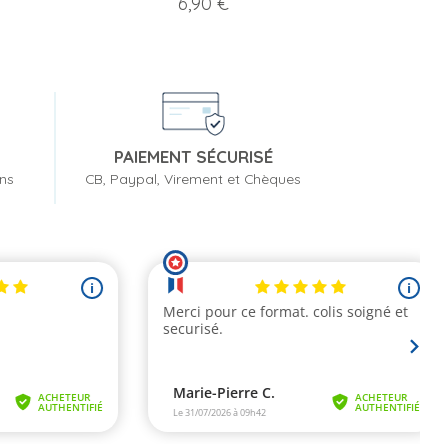
Prix
6,90 €
PAIEMENT SÉCURISÉ
ons
CB, Paypal, Virement et Chèques