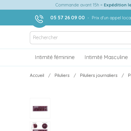
Commande avant 15h =
Expédition l
05 57 26 09 00
-
Prix d'un appel loca
Intimité féminine
Intimité Masculine
Accueil
Piluliers
Piluliers journaliers
P