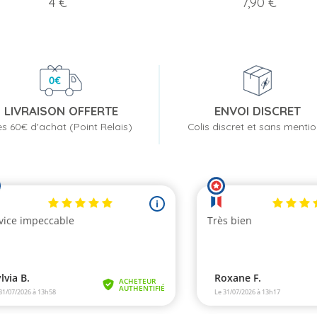
Prix
Prix
4 €
7,90 €
LIVRAISON OFFERTE
ENVOI DISCRET
s 60€ d'achat (Point Relais)
Colis discret et sans menti