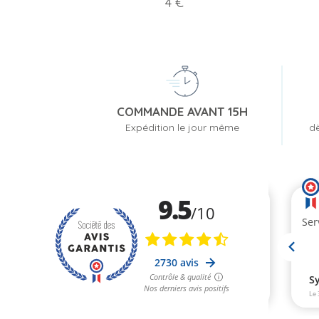
Prix
4 €
COMMANDE AVANT 15H
Expédition le jour même
dè