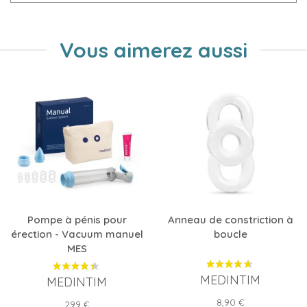
Vous aimerez aussi
Pompe à pénis pour
Anneau de constriction à
érection - Vacuum manuel
boucle
MES
MEDINTIM
MEDINTIM
Prix
8,90 €
Prix
299 €