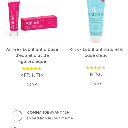
Animé - Lubrifiant à base
Klick - Lubrifiant naturel à
d'eau et d'acide
base d'eau
hyaluronique
RFSU
MEDINTIM
Prix
12,90 €
Prix
7,90 €
COMMANDE AVANT 15H
Expédition le jour même