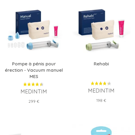
Pompe à pénis pour
Rehabi
érection - Vacuum manuel
MES
MEDINTIM
MEDINTIM
Prix
198 €
Prix
299 €