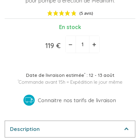
pour pompe à érection de Medintim.
En stock
−
+
119 €
(5 avis)
*
Date de livraison estimée
:
12 - 13 août
*
Commande avant 15h = Expédition le jour même
Connaitre nos tarifs de livraison
Description