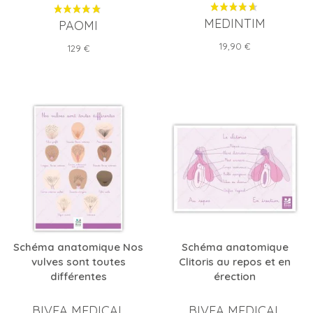
MEDINTIM
PAOMI
Prix
19,90 €
Prix
129 €
Schéma anatomique Nos
Schéma anatomique
vulves sont toutes
Clitoris au repos et en
différentes
érection
BIVEA MEDICAL
BIVEA MEDICAL