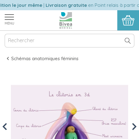
ion le jour même
|
Livraison gratuite
en Point relais à partir d
MENU
Schémas anatomiques féminins
Previous
Nex