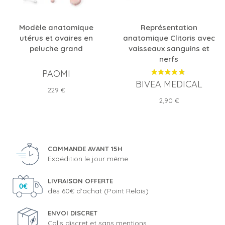
Modèle anatomique
Représentation
utérus et ovaires en
anatomique Clitoris avec
peluche grand
vaisseaux sanguins et
nerfs
PAOMI
BIVEA MEDICAL
Prix
229 €
Prix
2,90 €
COMMANDE AVANT 15H
Expédition le jour même
LIVRAISON OFFERTE
dès 60€ d'achat (Point Relais)
ENVOI DISCRET
Colis discret et sans mentions