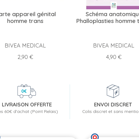
arte appareil génital
Schéma anatomiqu
homme trans
Phalloplasties homme 
BIVEA MEDICAL
BIVEA MEDICAL
Prix
Prix
2,90 €
4,90 €
LIVRAISON OFFERTE
ENVOI DISCRET
s 60€ d'achat (Point Relais)
Colis discret et sans menti