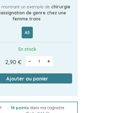
 montrant un exemple de
chirurgie
assignation de genre chez une
femme trans
A5
En stock
−
+
2,90 €
Ajouter au panier
14
points
dans ma cagnotte