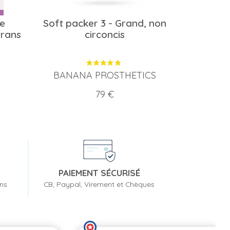
e
Soft packer 3 - Grand, non
trans
circoncis
BANANA PROSTHETICS
Prix
79 €
PAIEMENT SÉCURISÉ
ons
CB, Paypal, Virement et Chèques