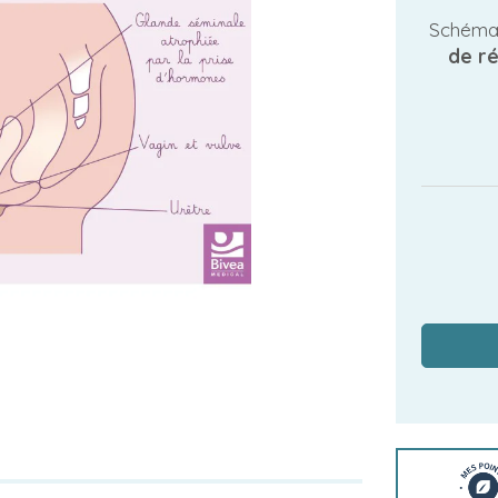
Schéma
de ré