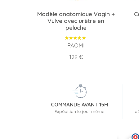
Modèle anatomique Vagin +
C
Vulve avec urètre en
peluche
PAOMI
Prix
129 €
COMMANDE AVANT 15H
Expédition le jour même
dè