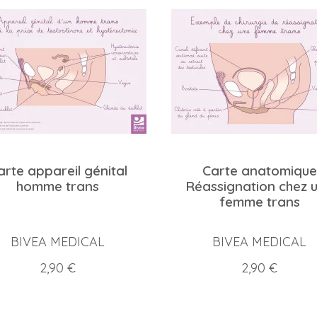
arte appareil génital
Carte anatomique
homme trans
Réassignation chez 
femme trans
BIVEA MEDICAL
BIVEA MEDICAL
Prix
Prix
2,90 €
2,90 €