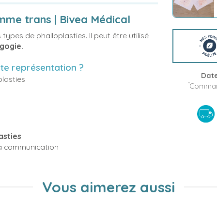
mme trans | Bivea Médical
types de phalloplasties. Il peut être utilisé
agogie.
tte représentation ?
Date
plasties
*
Command
asties
 la communication
Vous aimerez aussi