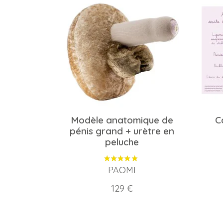
Modèle anatomique de
C
pénis grand + urètre en
peluche
PAOMI
Prix
129 €