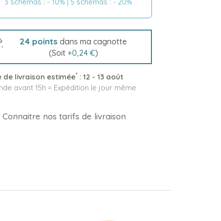
3 schémas : - 10% | 5 schémas : - 20%
24
points
dans ma cagnotte
(Soit
+
0,24 €
)
*
 de livraison estimée
:
12 - 13 août
e avant 15h = Expédition le jour même
Connaitre nos tarifs de livraison