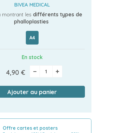
BIVEA MEDICAL
 montrant les
différents types de
phalloplasties
A4
En stock
−
+
4,90 €
Ajouter au panier
Offre cartes et posters