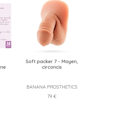
Soft packer 7 - Moyen,
une
circoncis
BANANA PROSTHETICS
Prix
79 €