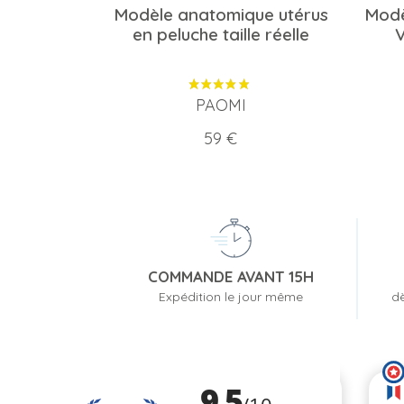
Modèle anatomique utérus
Modè
en peluche taille réelle
V
PAOMI
Prix
59 €
COMMANDE AVANT 15H
Expédition le jour même
dè