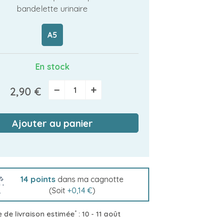
bandelette urinaire
A5
En stock
−
+
2,90 €
Ajouter au panier
14
points
dans ma cagnotte
(Soit
+
0,14 €
)
*
 de livraison estimée
:
10 - 11 août