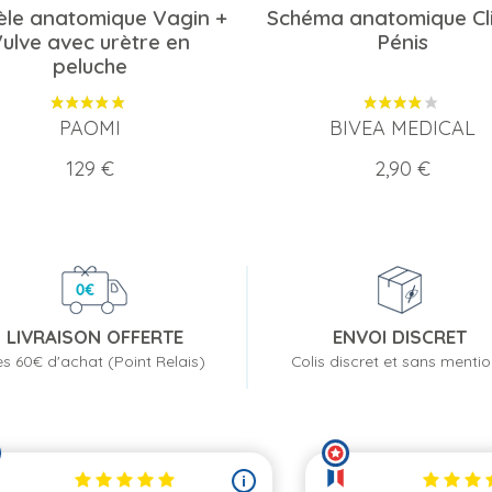
le anatomique Vagin +
Schéma anatomique Cli
ulve avec urètre en
Pénis
peluche
PAOMI
BIVEA MEDICAL
Prix
Prix
129 €
2,90 €
LIVRAISON OFFERTE
ENVOI DISCRET
s 60€ d'achat (Point Relais)
Colis discret et sans menti