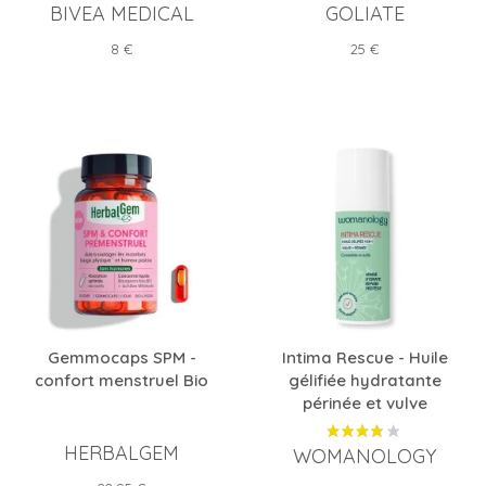
BIVEA MEDICAL
GOLIATE
Prix
Prix
8 €
25 €
Gemmocaps SPM -
Intima Rescue - Huile
confort menstruel Bio
gélifiée hydratante
périnée et vulve
HERBALGEM
WOMANOLOGY