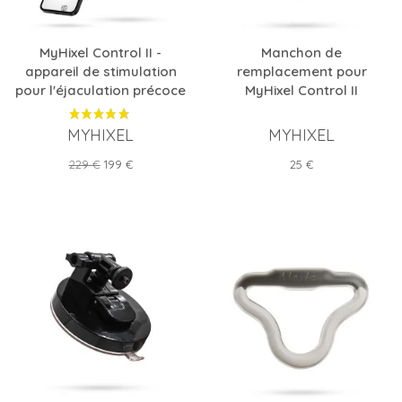
MyHixel Control II -
Manchon de
appareil de stimulation
remplacement pour
pour l'éjaculation précoce
MyHixel Control II
MYHIXEL
MYHIXEL
Prix
Prix
Prix
229 €
199 €
25 €
de
base