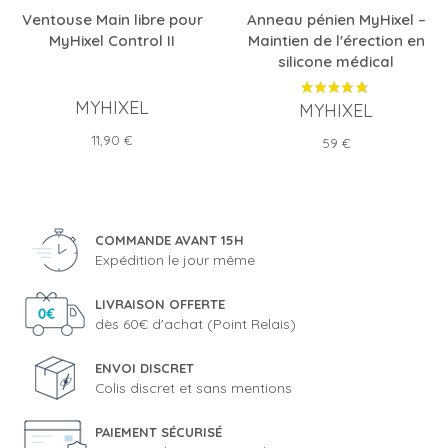
Ventouse Main libre pour
Anneau pénien MyHixel –
MyHixel Control II
Maintien de l'érection en
silicone médical
MYHIXEL
MYHIXEL
Prix
11,90 €
Prix
59 €
COMMANDE AVANT 15H
Expédition le jour même
LIVRAISON OFFERTE
dès 60€ d'achat (Point Relais)
ENVOI DISCRET
Colis discret et sans mentions
PAIEMENT SÉCURISÉ