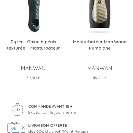
Ryzer - Gaine à pénis
Masturbateur Man.Wand
texturée + Masturbateur
Pump one
MANWAN
MANWAN
Prix
Prix
39,90 €
119,90 €
COMMANDE AVANT 15H
Expédition le jour même
LIVRAISON OFFERTE
dès 60€ d'achat (Point Relais)