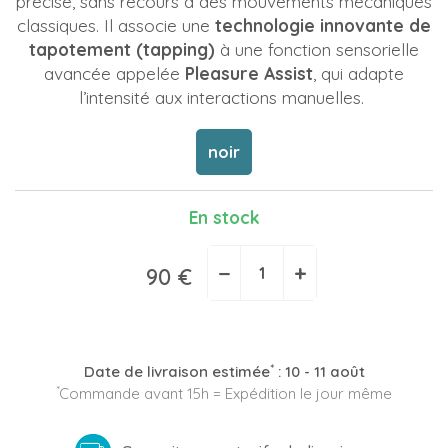
précise, sans recours à des mouvements mécaniques
classiques. Il associe une
technologie innovante de
tapotement (tapping)
à une fonction sensorielle
avancée appelée
Pleasure Assist
, qui adapte
l’intensité aux interactions manuelles.
noir
En stock
−
+
90 €
*
Date de livraison estimée
:
10 - 11 août
*
Commande avant 15h = Expédition le jour même