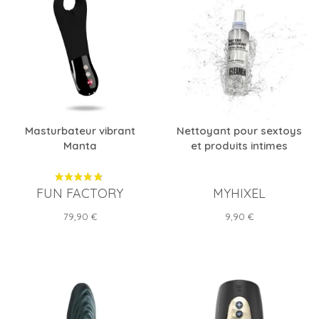
Masturbateur vibrant
Nettoyant pour sextoys
Manta
et produits intimes
FUN FACTORY
MYHIXEL
Prix
Prix
79,90 €
9,90 €