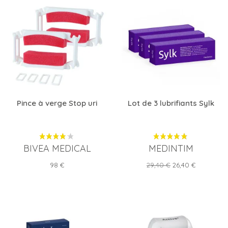
Pince à verge Stop uri
Lot de 3 lubrifiants Sylk
BIVEA MEDICAL
MEDINTIM
Prix
Prix
Prix
98 €
29,40 €
26,40 €
de
base