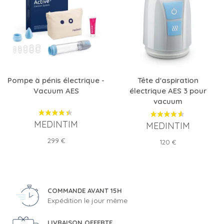
Pompe à pénis électrique -
Tête d'aspiration
Vacuum AES
électrique AES 3 pour
vacuum
MEDINTIM
MEDINTIM
Prix
299 €
Prix
120 €
COMMANDE AVANT 15H
Expédition le jour même
LIVRAISON OFFERTE