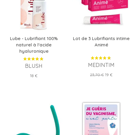
Lube - Lubrifiant 100%
Lot de 3 Lubrifiants intime
naturel à l'acide
Animé
hyaluronique
MEDINTIM
BLUSH
Prix
Prix
23,70 €
19 €
Prix
18 €
de
base