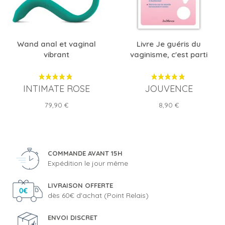
Wand anal et vaginal
Livre Je guéris du
vibrant
vaginisme, c'est parti
INTIMATE ROSE
JOUVENCE
Prix
Prix
79,90 €
8,90 €
COMMANDE AVANT 15H
Expédition le jour même
LIVRAISON OFFERTE
dès 60€ d'achat (Point Relais)
ENVOI DISCRET