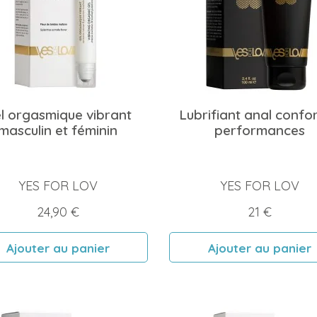
l orgasmique vibrant
Lubrifiant anal confor
masculin et féminin
performances
YES FOR LOV
YES FOR LOV
Prix
Prix
24,90 €
21 €
Ajouter au panier
Ajouter au panier