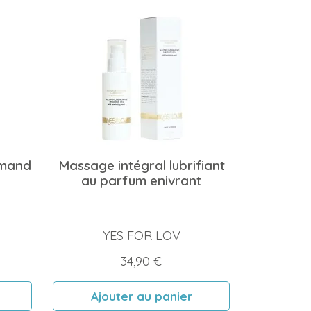
rmand
Massage intégral lubrifiant
au parfum enivrant
YES FOR LOV
Prix
34,90 €
Ajouter au panier