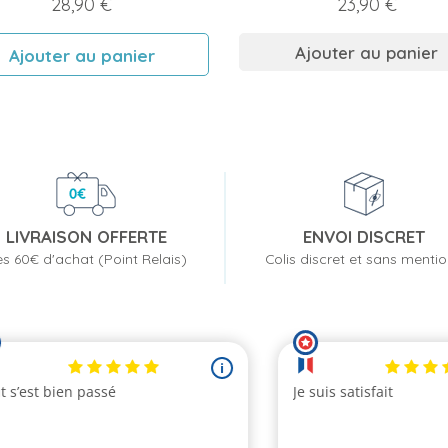
Prix
Prix
28,90 €
23,90 €
Ajouter au panier
Ajouter au panier
LIVRAISON OFFERTE
ENVOI DISCRET
s 60€ d'achat (Point Relais)
Colis discret et sans menti