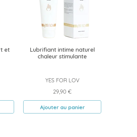
t et
Lubrifiant intime naturel
chaleur stimulante
YES FOR LOV
Prix
29,90 €
Ajouter au panier