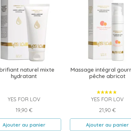
brifiant naturel mixte
Massage intégral gou
hydratant
pêche abricot
YES FOR LOV
YES FOR LOV
Prix
Prix
19,90 €
21,90 €
Ajouter au panier
Ajouter au panier