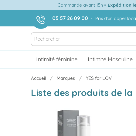
Commande avant 15h =
Expédition l
05 57 26 09 00
-
Prix d'un appel loca
Intimité féminine
Intimité Masculine
Accueil
Marques
YES for LOV
Liste des produits de l