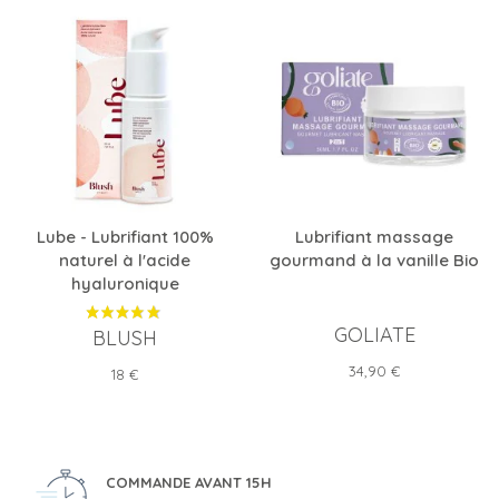
Lube - Lubrifiant 100%
Lubrifiant massage
naturel à l'acide
gourmand à la vanille Bio
hyaluronique
GOLIATE
BLUSH
Prix
34,90 €
Prix
18 €
COMMANDE AVANT 15H