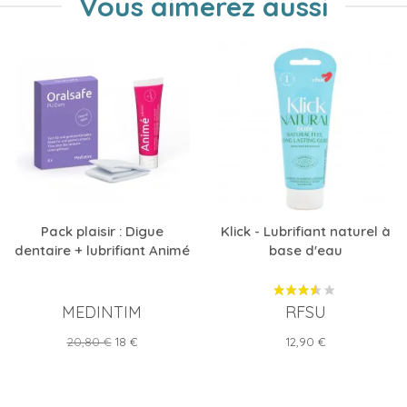
Vous aimerez aussi
Pack plaisir : Digue
Klick - Lubrifiant naturel à
dentaire + lubrifiant Animé
base d'eau
MEDINTIM
RFSU
Prix
Prix
Prix
20,80 €
18 €
12,90 €
de
base