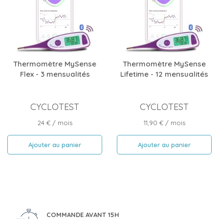
Thermomètre MySense
Thermomètre MySense
Flex - 3 mensualités
Lifetime - 12 mensualités
CYCLOTEST
CYCLOTEST
Prix
Prix
24 €
/ mois
11,90 €
/ mois
Ajouter au panier
Ajouter au panier
COMMANDE AVANT 15H