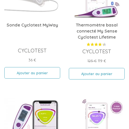
Sonde Cyclotest MyWay
Thermomètre basal
connecté My Sense
Cyclotest Lifetime
CYCLOTEST
CYCLOTEST
Prix
36 €
Prix
Prix
125 €
119 €
de
base
Ajouter au panier
Ajouter au panier