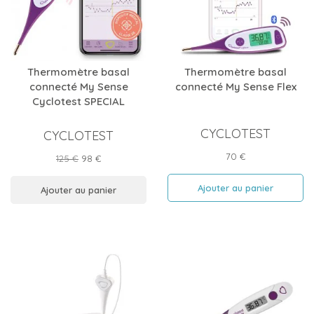
Thermomètre basal
Thermomètre basal
connecté My Sense
connecté My Sense Flex
Cyclotest SPECIAL
CYCLOTEST
CYCLOTEST
Prix
70 €
Prix
Prix
125 €
98 €
de
base
Ajouter au panier
Ajouter au panier