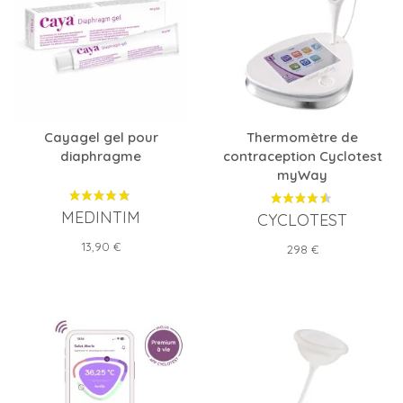
Cayagel gel pour
Thermomètre de
diaphragme
contraception Cyclotest
myWay
MEDINTIM
CYCLOTEST
Prix
13,90 €
Prix
298 €