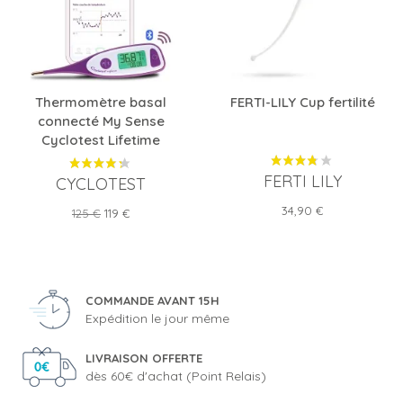
Thermomètre basal
FERTI-LILY Cup fertilité
connecté My Sense
Cyclotest Lifetime
FERTI LILY
CYCLOTEST
Prix
34,90 €
Prix
Prix
125 €
119 €
de
base
COMMANDE AVANT 15H
Expédition le jour même
LIVRAISON OFFERTE
dès 60€ d'achat (Point Relais)