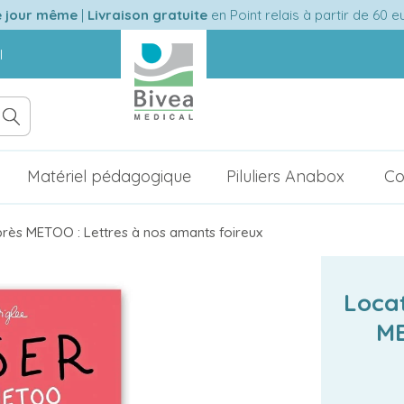
e jour même
|
Livraison gratuite
en Point relais à partir de 60 
l
Matériel pédagogique
Piluliers Anabox
Co
près METOO : Lettres à nos amants foireux
Locat
ME