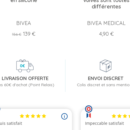
en silicone
vulves sont toutes
différentes
BIVEA
BIVEA MEDICAL
Prix
Prix
Prix
139 €
4,90 €
156 €
de
base
LIVRAISON OFFERTE
ENVOI DISCRET
s 60€ d'achat (Point Relais)
Colis discret et sans menti