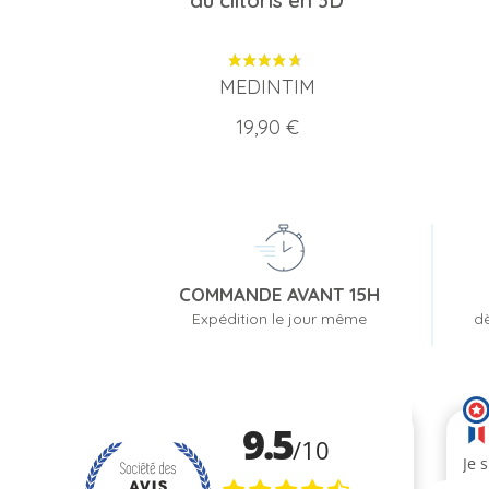
du clitoris en 3D
MEDINTIM
Prix
19,90 €
COMMANDE AVANT 15H
Expédition le jour même
dè