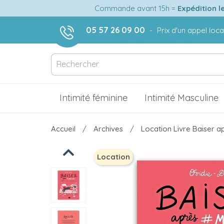
Commande avant 15h =
Expédition l
05 57 26 09 00
-
Prix d'un appel loca
Intimité féminine
Intimité Masculine
Accueil
Archives
Location Livre Baiser a
Previous
Location