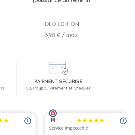
jouissance au féminin
IDEO EDITION
Prix
3,90 €
/ mois
PAIEMENT SÉCURISÉ
ons
CB, Paypal, Virement et Chèques