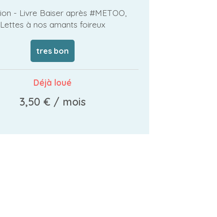
ion - Livre Baiser après #METOO,
Lettes à nos amants foireux
tres bon
Déjà loué
3,50 €
/ mois