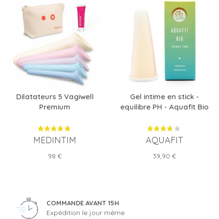
Dilatateurs 5 Vagiwell
Gel intime en stick -
Premium
equilibre PH - Aquafit Bio
MEDINTIM
AQUAFIT
Prix
Prix
98 €
39,90 €
COMMANDE AVANT 15H
Expédition le jour même