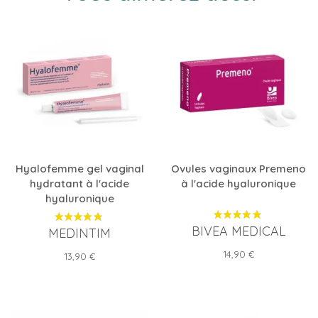
Hyalofemme gel vaginal
Ovules vaginaux Premeno
hydratant à l'acide
à l'acide hyaluronique
hyaluronique
BIVEA MEDICAL
MEDINTIM
Prix
14,90 €
Prix
13,90 €