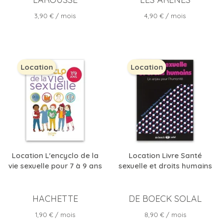
Prix
Prix
3,90 €
/ mois
4,90 €
/ mois
Location
Location
Location L'encyclo de la
Location Livre Santé
vie sexuelle pour 7 à 9 ans
sexuelle et droits humains
HACHETTE
DE BOECK SOLAL
Prix
Prix
1,90 €
/ mois
8,90 €
/ mois