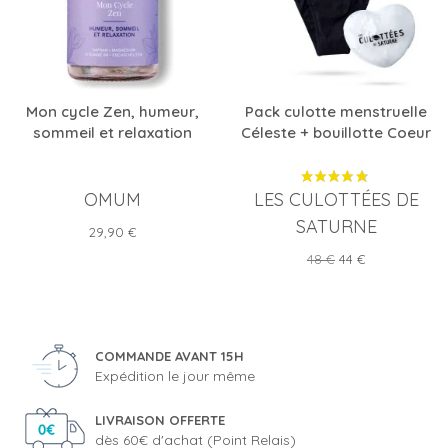
Mon cycle Zen, humeur,
Pack culotte menstruelle
sommeil et relaxation
Céleste + bouillotte Coeur
OMUM
LES CULOTTÉES DE
SATURNE
Prix
29,90 €
Prix
Prix
48 €
44 €
de
base
COMMANDE AVANT 15H
Expédition le jour même
LIVRAISON OFFERTE
dès 60€ d'achat (Point Relais)