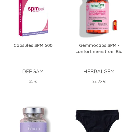
Capsules SPM 600
Gemmocaps SPM -
confort menstruel Bio
DERGAM
HERBALGEM
Prix
Prix
25 €
22,95 €