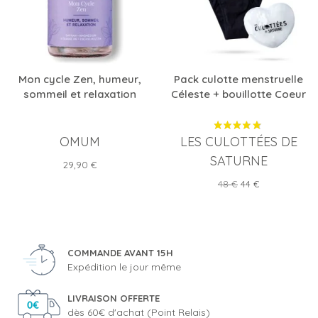
Mon cycle Zen, humeur,
Pack culotte menstruelle
sommeil et relaxation
Céleste + bouillotte Coeur
OMUM
LES CULOTTÉES DE
SATURNE
Prix
29,90 €
Prix
Prix
48 €
44 €
de
base
COMMANDE AVANT 15H
Expédition le jour même
LIVRAISON OFFERTE
dès 60€ d'achat (Point Relais)