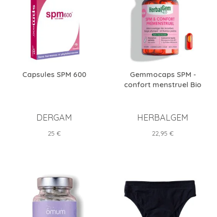
Capsules SPM 600
Gemmocaps SPM -
confort menstruel Bio
DERGAM
HERBALGEM
Prix
Prix
25 €
22,95 €