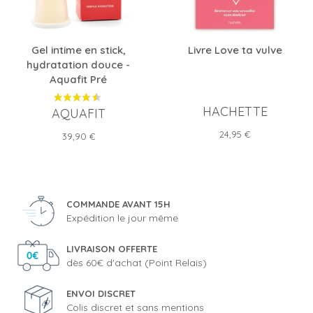
Gel intime en stick,
Livre Love ta vulve
hydratation douce -
Aquafit Pré
HACHETTE
AQUAFIT
Prix
24,95 €
Prix
39,90 €
COMMANDE AVANT 15H
Expédition le jour même
LIVRAISON OFFERTE
dès 60€ d'achat (Point Relais)
ENVOI DISCRET
Colis discret et sans mentions