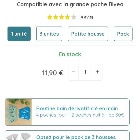
Compatible avec la grande poche Bivea
1 unité
3 unités
Petite housse
Pack
En stock
(4 avis)
−
+
11,90 €
Routine bain dérivatif clé en main
4 poches jour + 2 poches nuit à - de 30€
Optez pour le pack de 3 housses