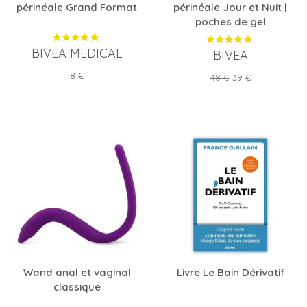
périnéale Grand Format
périnéale Jour et Nuit |
poches de gel
BIVEA MEDICAL
BIVEA
Prix
8 €
Prix
Prix
48 €
39 €
de
base
Wand anal et vaginal
Livre Le Bain Dérivatif
classique