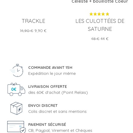
Céleste + bouillotte Coeur
TRACKLE
LES CULOTTÉES DE
SATURNE
Prix
Prix
14,90 €
9,90 €
de
Prix
Prix
48 €
44 €
base
de
base
COMMANDE AVANT 15H
Expédition le jour même
LIVRAISON OFFERTE
dès 60€ d'achat (Point Relais)
ENVOI DISCRET
Colis discret et sans mentions
PAIEMENT SÉCURISÉ
CB, Paypal, Virement et Chèques