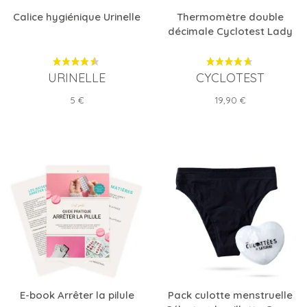
Calice hygiénique Urinelle
Thermomètre double
décimale Cyclotest Lady
URINELLE
CYCLOTEST
Prix
Prix
5 €
19,90 €
E-book Arrêter la pilule
Pack culotte menstruelle