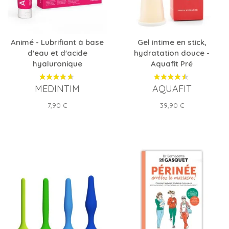
Animé - Lubrifiant à base
Gel intime en stick,
d'eau et d'acide
hydratation douce -
hyaluronique
Aquafit Pré
MEDINTIM
AQUAFIT
Prix
Prix
7,90 €
39,90 €