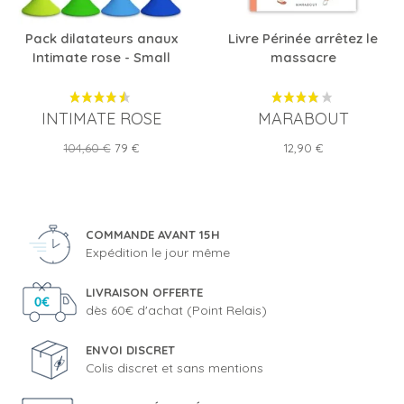
Pack dilatateurs anaux
Livre Périnée arrêtez le
Intimate rose - Small
massacre
INTIMATE ROSE
MARABOUT
Prix
Prix
Prix
104,60 €
79 €
12,90 €
de
base
COMMANDE AVANT 15H
Expédition le jour même
LIVRAISON OFFERTE
dès 60€ d'achat (Point Relais)
ENVOI DISCRET
Colis discret et sans mentions