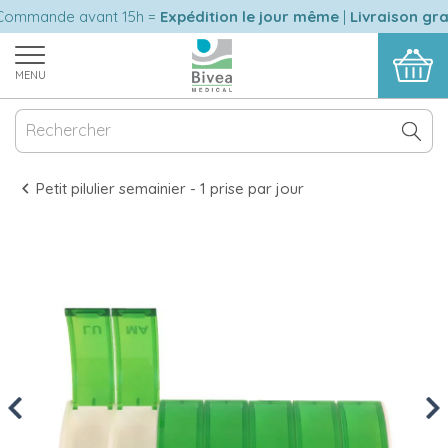
mmande avant 15h =
Expédition le jour même
|
Livraison gratu
MENU
Petit pilulier semainier - 1 prise par jour
Previous
Nex