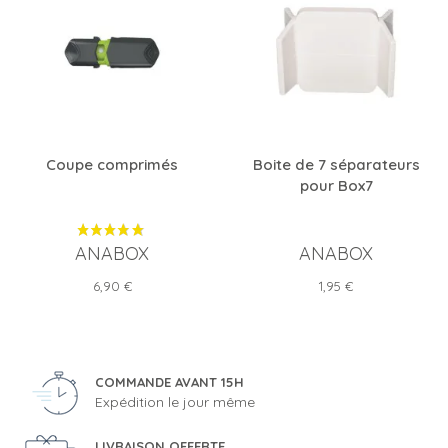
Coupe comprimés
Boite de 7 séparateurs
pour Box7
ANABOX
ANABOX
Prix
Prix
6,90 €
1,95 €
COMMANDE AVANT 15H
Expédition le jour même
LIVRAISON OFFERTE