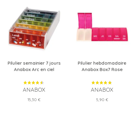
Pilulier semainier 7 jours
Pilulier hebdomadaire
Anabox Arc en ciel
Anabox Box7 Rose
ANABOX
ANABOX
Prix
Prix
15,30 €
5,90 €