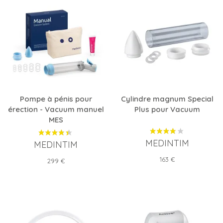
Pompe à pénis pour
Cylindre magnum Special
érection - Vacuum manuel
Plus pour Vacuum
MES
MEDINTIM
MEDINTIM
Prix
163 €
Prix
299 €