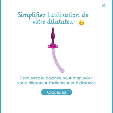
Cicatrice et/ou après un traitement
(chimiothérapie, radiothérapie, chirurgie) pour un
cancer de l'anus, du côlon, de l'ovaire, de l'utérus,
du col de l'utérus, de la vulve.
Douleurs pelviennes
, spasmes musculaires
anaux et hyperactivité pelvienne sévère
Dyspareunie
Nous recommandons toujours de travailler avec un
kinésithérapeute spécialisé en santé pelvienne pour
fournir des soins individuels.
Faites votre choix parmi notre gamme de
dilatateurs
Les dilatateurs anaux sont disponibles en
8 tailles
unitaires
et en
kit de plusieurs tailles
selon votre
besoin.