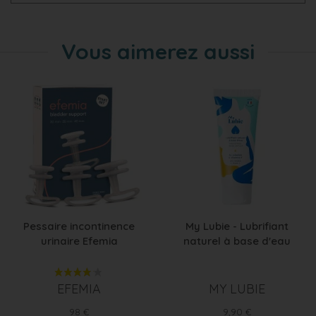
Vous aimerez aussi
Pessaire incontinence
My Lubie - Lubrifiant
urinaire Efemia
naturel à base d'eau
EFEMIA
MY LUBIE
Prix
Prix
98 €
9,90 €