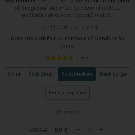
aux femmes
. Leur forme assure un
étirement doux
et progressif
des muscles anaux et rectaux,
améliorant ainsi votre capacité rectale.
Pack Medium : taille 3 à 6
Garantie satisfait ou remboursé pendant 30
jours
Unité
Pack Small
Pack Medium
Pack Large
Pack progressif
En stock
(1 avis)
−
+
89 €
127,80 €