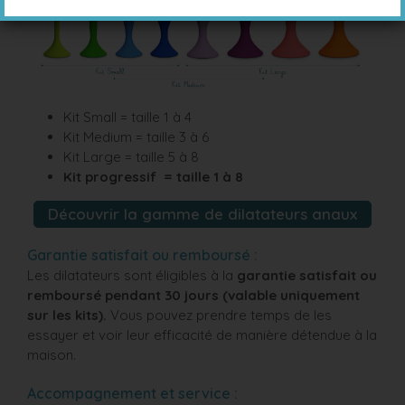
Kit Small = taille 1 à 4
Kit Medium = taille 3 à 6
Kit Large = taille 5 à 8
Kit progressif = taille 1 à 8
Découvrir la gamme de dilatateurs anaux
Garantie satisfait ou remboursé :
Les dilatateurs sont éligibles à la
garantie satisfait ou
remboursé pendant 30 jours
(valable uniquement
sur les kits).
Vous pouvez prendre temps de les
essayer et voir leur efficacité de manière détendue à la
maison.
Accompagnement et service :