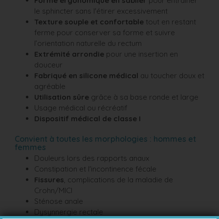
Forme ergonomique en sablier
pour entraîner
le sphincter sans l'étirer excessivement
Texture souple et confortable
tout en restant
ferme pour conserver sa forme et suivre
l’orientation naturelle du rectum
Extrémité arrondie
pour une insertion en
douceur
Fabriqué en silicone médical
au toucher doux et
agréable
Utilisation sûre
grâce à sa base ronde et large
Usage médical ou récréatif
Dispositif médical de classe I
Convient à toutes les morphologies : hommes et
femmes
Douleurs lors des rapports anaux
Constipation et l'incontinence fécale
Fissures
, complications de la maladie de
Crohn/MICI
Sténose anale
Dysynnergie rectale