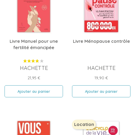
Livre Manuel pour une
Livre Ménopause contrôle
fertilité émancipée
HACHETTE
HACHETTE
Prix
Prix
21,95 €
19,90 €
Ajouter au panier
Ajouter au panier
Location