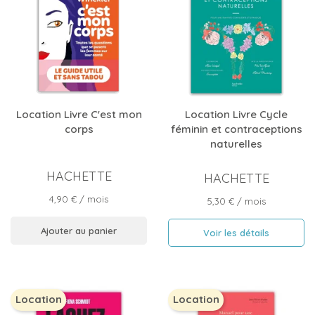
Location Livre C'est mon
Location Livre Cycle
corps
féminin et contraceptions
naturelles
HACHETTE
HACHETTE
Prix
4,90 €
/ mois
Prix
5,30 €
/ mois
Ajouter au panier
Voir les détails
Location
Location