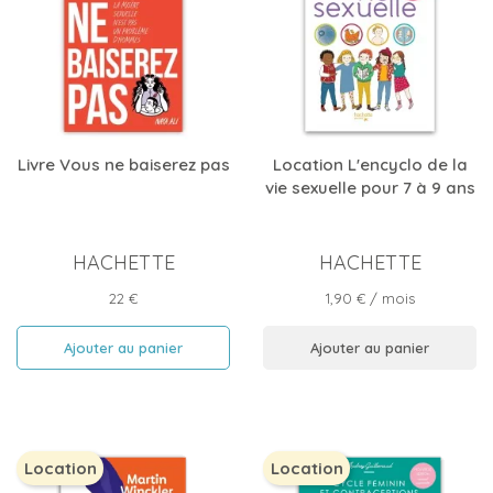
Livre Vous ne baiserez pas
Location L'encyclo de la
vie sexuelle pour 7 à 9 ans
HACHETTE
HACHETTE
Prix
Prix
22 €
1,90 €
/ mois
Ajouter au panier
Ajouter au panier
Location
Location