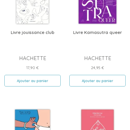
Livre jouissance club
Livre Kamasutra queer
HACHETTE
HACHETTE
Prix
Prix
17,90 €
24,95 €
Ajouter au panier
Ajouter au panier