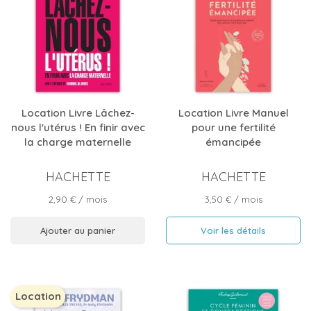
Location Livre Lâchez-
Location Livre Manuel
nous l'utérus ! En finir avec
pour une fertilité
la charge maternelle
émancipée
HACHETTE
HACHETTE
Prix
Prix
2,90 €
/ mois
3,50 €
/ mois
Ajouter au panier
Voir les détails
Location