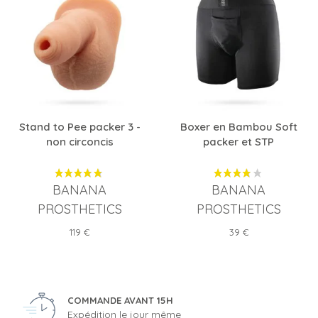
Stand to Pee packer 3 -
Boxer en Bambou Soft
non circoncis
packer et STP
BANANA
BANANA
PROSTHETICS
PROSTHETICS
Prix
Prix
119 €
39 €
COMMANDE AVANT 15H
Expédition le jour même