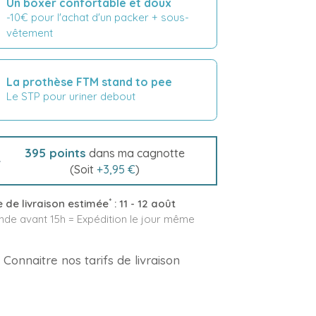
Un boxer confortable et doux
-10€ pour l'achat d'un packer + sous-
vêtement
La prothèse FTM stand to pee
Le STP pour uriner debout
395
points
dans ma cagnotte
(Soit
+
3,95 €
)
*
 de livraison estimée
:
11 - 12 août
e avant 15h = Expédition le jour même
Connaitre nos tarifs de livraison