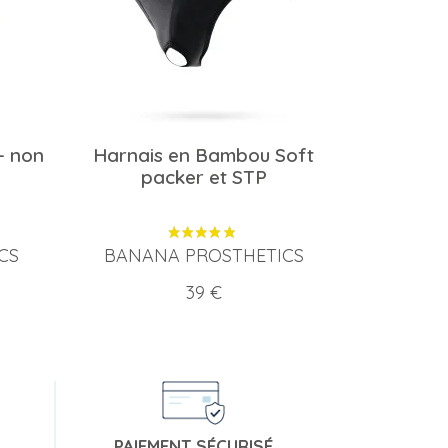
- non
Harnais en Bambou Soft
packer et STP
CS
BANANA PROSTHETICS
Prix
39 €
PAIEMENT SÉCURISÉ