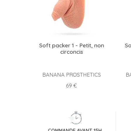
Soft packer 1 - Petit, non
So
circoncis
BANANA PROSTHETICS
B
Prix
69 €
COMMANDE AVANT 15H