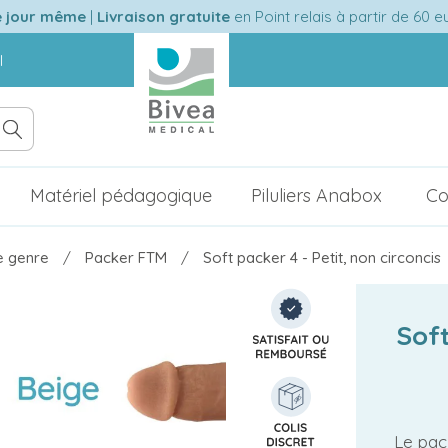
e jour même
|
Livraison gratuite
en Point relais à partir de 60 
l
Matériel pédagogique
Piluliers Anabox
Co
e genre
Packer FTM
Soft packer 4 - Petit, non circoncis
Soft
Le pac