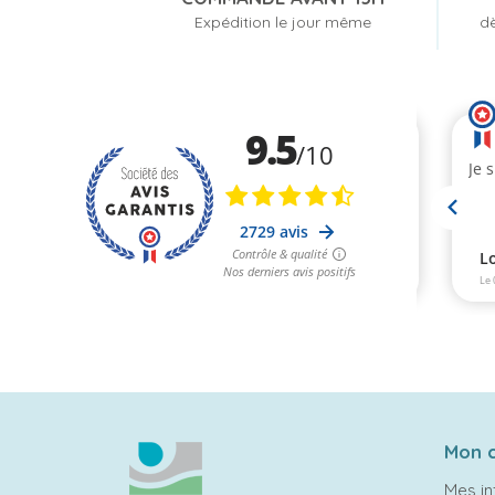
Expédition le jour même
dè
Mon 
Mes in