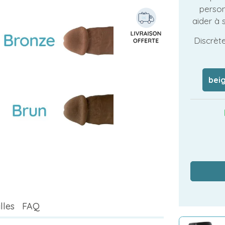
person
aider à 
Discrète
bei
lles
FAQ