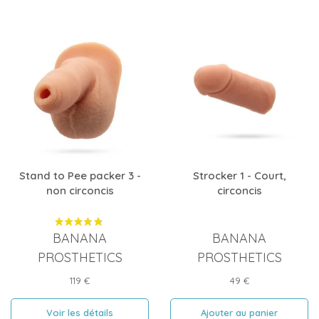
Stand to Pee packer 3 -
Strocker 1 - Court,
non circoncis
circoncis
BANANA
BANANA
PROSTHETICS
PROSTHETICS
Prix
Prix
119 €
49 €
Voir les détails
Ajouter au panier